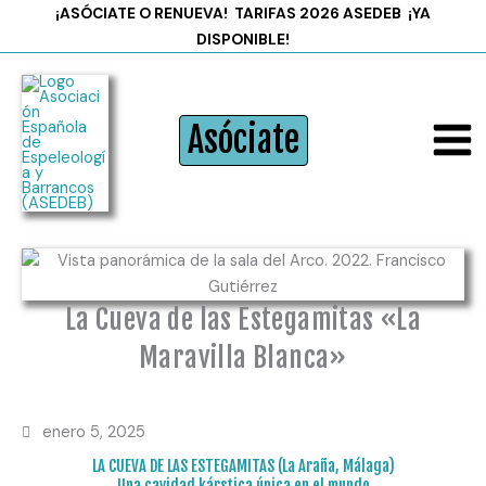
Ir
¡ASÓCIATE O RENUEVA!
TARIFAS 2026 ASEDEB
¡YA
al
DISPONIBLE!
contenido
Asóciate
La Cueva de las Estegamitas «La
Maravilla Blanca»
enero 5, 2025
LA CUEVA DE LAS ESTEGAMITAS (La Araña, Málaga)
Una cavidad kárstica única en el mundo